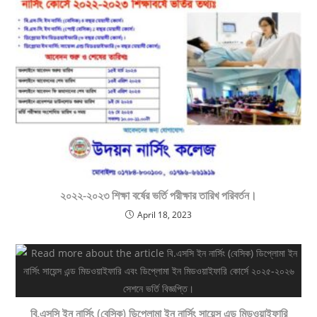
২০২২-২০২৩ শিক্ষা বর্ষের ভর্তি পরীক্ষার তারিখ পরিবর্তন।
April 18, 2023
বি.এসসি ইন নার্সিং (বেসিক) ডিপ্লোমা ইন নার্সিং সায়েন্স এন্ড মিডওয়াইফারি