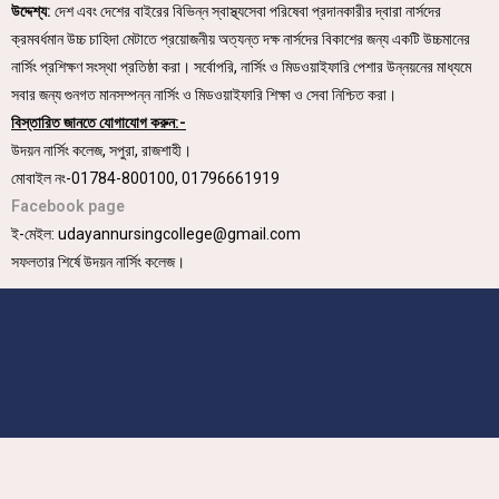
উদ্দেশ্য:
দেশ এবং দেশের বাইরের বিভিন্ন স্বাস্থ্যসেবা পরিষেবা প্রদানকারীর দ্বারা নার্সদের
ক্রমবর্ধমান উচ্চ চাহিদা মেটাতে প্রয়োজনীয় অত্যন্ত দক্ষ নার্সদের বিকাশের জন্য একটি উচ্চমানের
নার্সিং প্রশিক্ষণ সংস্থা প্রতিষ্ঠা করা। সর্বোপরি, নার্সিং ও মিডওয়াইফারি পেশার উন্নয়নের মাধ্যমে
সবার জন্য গুনগত মানসম্পন্ন নার্সিং ও মিডওয়াইফারি শিক্ষা ও সেবা নিশ্চিত করা।
বিস্তারিত জানতে যোগাযোগ করুন:-
উদয়ন নার্সিং কলেজ, সপুরা, রাজশাহী।
মোবাইল নং-01784-800100, 01796661919
Facebook page
ই-মেইল: udayannursingcollege@gmail.com
সফলতার শির্ষে উদয়ন নার্সিং কলেজ।