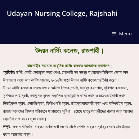
Udayan Nursing College, Rajshahi
Menu
উদয়ন নার্সিং কলেজ, রাজশাহী।
রাজশাহীর সবচেয়ে আধুনিক নার্সিং কলেজে আপনাকে স্বাগতম।
প্রতিষ্ঠাঃ
নার্সিং একটি সেবামূলক মহত পেশা, রাজশাহী সহ সমগ্র বাংলাদেশে চিকিৎসা সেবার মান
উন্নয়নের লক্ষে ডাঃ আনিস মালেক, ২০১৫ইং সালে উদয়ন নার্সিং কলেজ প্রতিষ্ঠা করেন।
উদয়ন নার্সিং কলেজ এ রয়েছে দক্ষ ও অভিজ্ঞ শিক্ষক মন্ডলি, সবর্বৃহৎ ক্যাম্পাস, সুবিশাল ক্লাসরুম,
সুসজ্জিত লাইব্রেরী, সর্বাধুনিক সুবিধা সম্বলিত ফান্ডামেন্টাল নার্সিং ল্যাব ও মিডওয়াইফারী ল্যাব,
নিউট্রেশন ল্যাব, এনাটমি ল্যাব, ফিজিওলজি ল্যাব, মাইক্রোবায়লেজী ল্যাব এবং কম্পিউটার ল্যাব,
রয়েছে কলেজের নিজস্ব পরিবহনে যাতায়তের সুবিধা। রয়েছে ছাত্র/ছাত্রীদের থাকার জন্য আলাদা
হোস্টেল ও খাবারের সুব্যাবস্থা।
লক্ষ্য:
দক্ষ নার্স তৈরীর মাধ্যমে সমাজ তথা দেশের নার্সিং পেশার মাধ্যমে স্বাস্থ্য সেবার মান উন্নত
করায় আমাদের লক্ষ্য।