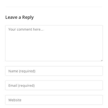
Leave a Reply
Comment
Enter
your
name
Enter
or
your
username
email
Enter
to
address
your
comment
to