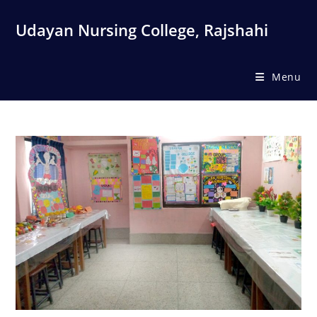
Skip
to
Udayan Nursing College, Rajshahi
content
Menu