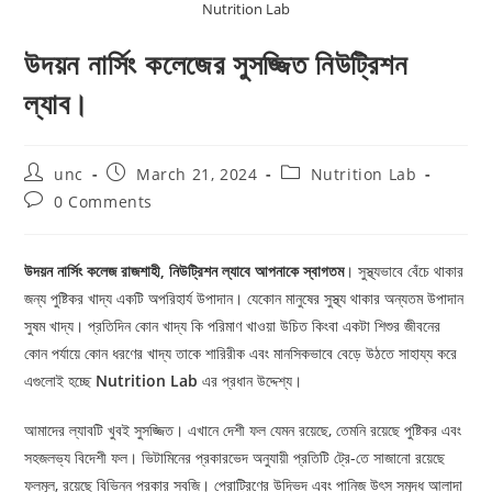
Nutrition Lab
উদয়ন নার্সিং কলেজের সুসজ্জিত নিউট্রিশন
ল্যাব।
Post
Post
Post
unc
March 21, 2024
Nutrition Lab
author:
published:
category:
Post
0 Comments
comments:
উদয়ন নার্সিং কলেজ রাজশাহী, নিউট্রিশন ল্যাবে আপনাকে স্বাগতম
। সুস্থ্যভাবে বেঁচে থাকার
জন্য পুষ্টিকর খাদ্য একটি অপরিহার্য উপাদান। যেকোন মানুষের সুস্থ্য থাকার অন্যতম উপাদান
সুষম খাদ্য। প্রতিদিন কোন খাদ্য কি পরিমাণ খাওয়া উচিত কিংবা একটা শিশুর জীবনের
কোন পর্যায়ে কোন ধরণের খাদ্য তাকে শারিরীক এবং মানসিকভাবে বেড়ে উঠতে সাহায্য করে
এগুলোই হচ্ছে
Nutrition Lab
এর প্রধান উদ্দেশ্য।
আমাদের ল্যাবটি খুবই সুসজ্জিত। এখানে দেশী ফল যেমন রয়েছে, তেমনি রয়েছে পুষ্টিকর এবং
সহজলভ্য বিদেশী ফল। ভিটামিনের প্রকারভেদ অনুযায়ী প্রতিটি ট্রে-তে সাজানো রয়েছে
ফলমূল, রয়েছে বিভিন্ন প্রকার সবজি। প্রোট্রিণের উদ্ভিদ এবং পানিজ উৎস সমৃদ্ধ আলাদা