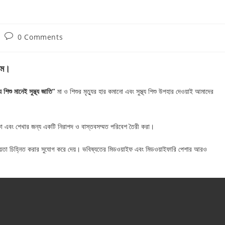
Post
0 Comments
comments:
গতম।
থ্য শিশু মানেই সুস্থ্য জাতি”
মা ও শিশুর মৃত্যুর হার কমানো এবং সুস্থ্য শিশু উপহার দেওয়াই আমাদের
রীক্ষা এবং শেখার জন্য একটি নিরাপদ ও বাস্তবসম্মত পরিবেশ তৈরী করা।
রয়োজনীয়তা চিহ্নিত করার সুযোগ করে দেয়। ভবিষ্যতের মিডওয়াইফ এবং মিডওয়াইফারি পেশার আরও