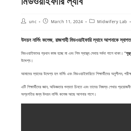
মিডওয়াইফারি ল্যাব
Post
Post
Post
unc
March 11, 2024
Midwifery Lab
author:
published:
category:
উদয়ন নার্সিং কলেজ, রাজশাহী মিডওয়াইফারি ল্যাবে আপনাকে স্বা
মিডওয়াইফদের প্রধান কাজ হচ্ছে মা এবং শিশু স্বাস্থ্য সেবায় সর্বদা পাশে থাকা।
“সুস্
উদ্দেশ্য।
আমাদের ল্যাবের উদ্দেশ্য হল নার্সিং এবং মিডওয়াইফারিতে শিক্ষার্থীদের অনুশীলন, প
এটি শিক্ষার্থীদের জ্ঞান, অভিজ্ঞতার শুন্যতা চিনতে এবং তাদের নিজস্ব শেখার প্
অগ্রগতির জন্য উদয়ন নার্সিং কলেজ আছে আপনার পাশে।