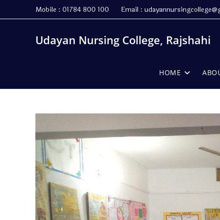
Skip
Mobile : 01784 800 100 Email : udayannursingcollege@
to
content
Udayan Nursing College, Rajshahi
HOME
ABO