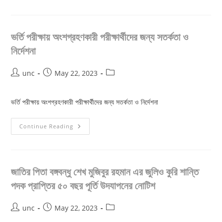
নার্সিং
সায়েন্স
ও
মিডওয়াইফারি
এবং
ভর্তি পরীক্ষায় অংশগ্রহণকারী পরীক্ষার্থীদের জন্য সতর্কতা ও
ডিপ্লোমা
ইন
নির্দেশনা
মিডওয়াইফারি
কোর্সের
চুড়ান্ত
Post
Post
Post
unc
May 22, 2023
পরীক্ষার
সময়
author:
published:
category:
সূচী।
ভর্তি পরীক্ষায় অংশগ্রহণকারী পরীক্ষার্থীদের জন্য সতর্কতা ও নির্দেশনা
ভর্তি
Continue Reading
পরীক্ষায়
অংশগ্রহণকারী
পরীক্ষার্থীদের
জন্য
সতর্কতা
ও
জাতির পিতা বঙ্গবন্ধু শেখ মুজিবুর রহমান এর জুলিও কুরি শান্তি
নির্দেশনা
পদক প্রাপ্তির ৫০ বছর পূর্তি উদযাপনের নোটিশ
Post
Post
Post
unc
May 22, 2023
author:
published:
category: