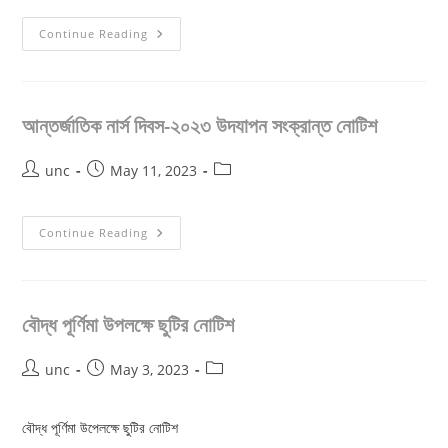
জাতির
Continue Reading
পিতা
বঙ্গবন্ধু
শেখ
মুজিবুর
রহমান
এর
আন্তর্জাতিক নার্স দিবস-২০২৩ উদযাপন সংক্রান্ত নোটিশ
জুলিও
কুরি
শান্তি
Post
Post
Post
unc
May 11, 2023
পদক
প্রাপ্তির
author:
published:
category:
৫০
বছর
পূর্তি
আন্তর্জাতিক
Continue Reading
উদযাপনের
নার্স
নোটিশ
দিবস-২০২৩
উদযাপন
সংক্রান্ত
নোটিশ
বৌদ্ধ পূর্ণিমা উপলক্ষে ছুটির নোটিশ
Post
Post
Post
unc
May 3, 2023
author:
published:
category:
বৌদ্ধ পূর্ণিমা উপেলক্ষে ছুটির নোটিশ